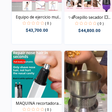
Equipo de ejercicio mul...
✨🌈cepillo secador 💥...
( 0 )
( 0 )
$43,700.00
$44,800.00
Vista
Vista
MAQUINA recortadora
de...
( 0 )