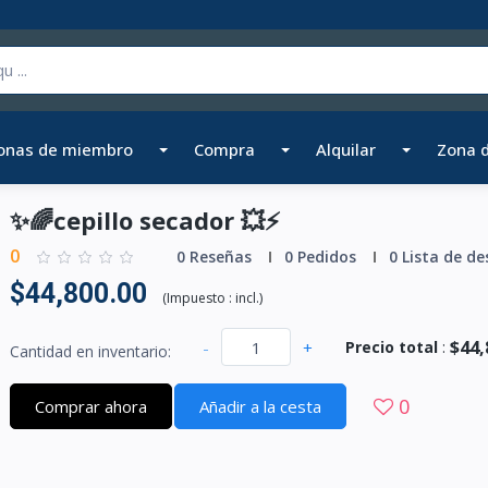
onas de miembro
Compra
Alquilar
Zona 
✨🌈cepillo secador 💥⚡
0
0 Reseñas
0 Pedidos
0 Lista de de
$44,800.00
(
Impuesto :
incl.
)
$44,
-
+
Precio total
:
Cantidad en inventario:
0
Comprar ahora
Añadir a la cesta