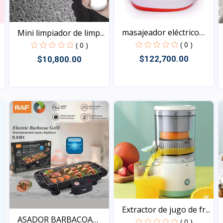
masajeador eléctrico
Mini limpiador de limp...
pa...
( 0 )
( 0 )
$122,700.00
$10,800.00
Vista
Vista
Extractor de jugo de fr...
ASADOR BARBACOA
( 0 )