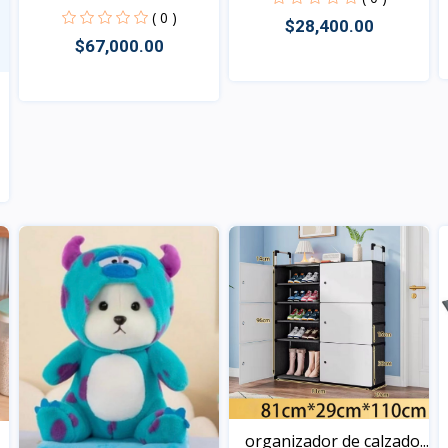
marca R...
( 0 )
$28,400.00
$67,000.00
Vista
Vista
organizador de calzado...