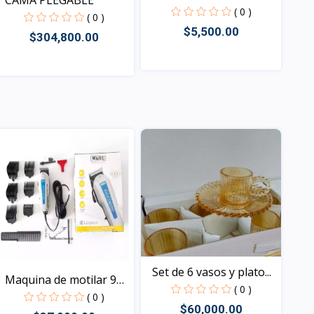
CAMA PLEGABLE
( 0 )
( 0 )
$5,500.00
$304,800.00
Vista
Vista
Set de 6 vasos y plato...
Maquina de motilar 9
( 0 )
en...
( 0 )
$60,000.00