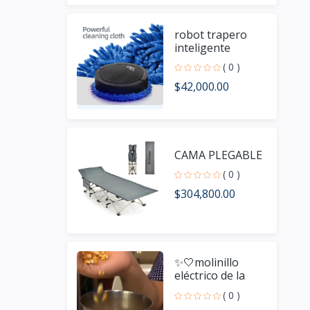
robot trapero
inteligente
( 0 )
$42,000.00
CAMA PLEGABLE
( 0 )
$304,800.00
✨🤍molinillo
eléctrico de la
marca Nima
( 0 )