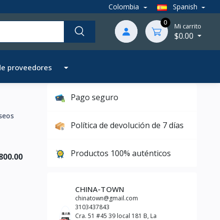
Colombia
Spanish
0
Mi carrito
$0.00
de proveedores
Pago seguro
seos
Política de devolución de 7 días
Productos 100% auténticos
800.00
CHINA-TOWN
chinatown@gmail.com
3103437843
Cra. 51 #45 39 local 181 B, La