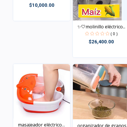
$10,000.00
✨🤍molinillo eléctrico...
Vista
( 0 )
$26,400.00
Vista
masajeador eléctrico
organizador de granos