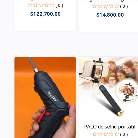
pa...
( 0 )
( 0 )
$122,700.00
$14,800.00
Vista
Vista
PALO de selfie portátil
( 0 )