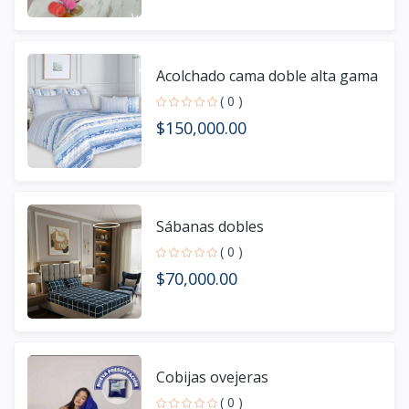
Acolchado cama doble alta gama
( 0 )
$150,000.00
Sábanas dobles
( 0 )
$70,000.00
Cobijas ovejeras
( 0 )