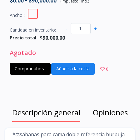
$0.00 - $90,000.00
(
Impuesto :
incl.
)
Ancho :
-
+
Cantidad en inventario:
$90,000.00
Precio total
:
Agotado
Comprar ahora
Añadir a la cesta
0
Descripción general
Opiniones
*⚖️sábanas para cama doble referencia burbuja