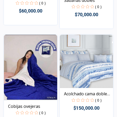
Sábanas dobles
( 0 )
( 0 )
$60,000.00
$70,000.00
Vista
Vista
Acolchado cama doble
al...
( 0 )
Cobijas ovejeras
$150,000.00
( 0 )