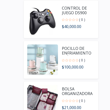
CONTROL DE
JUEGO DS900
( 0 )
$40,000.00
POCILLO DE
ENFRIAMIENTO
ELÉCTRICO
( 0 )
DS257
$100,000.00
BOLSA
ORGANIZADORA
DE VIAJE X 6
( 0 )
DS210
$21,000.00