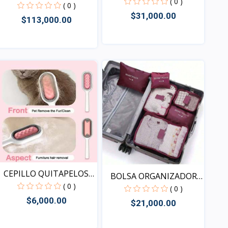
( 0 )
CAPACI...
( 0 )
$31,000.00
$113,000.00
Vista
Vista
CEPILLO QUITAPELOS
BOLSA ORGANIZADORA
DS10...
( 0 )
DE V...
( 0 )
$6,000.00
$21,000.00