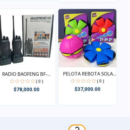
Vista
Vista
PELOTA REBOTA SOLA
RADIO BAOFENG BF-
DS 1...
777S
( 0 )
( 0 )
$37,000.00
$78,000.00
Vista
Vista