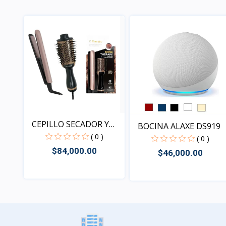
Vista
Vista
CEPILLO SECADOR Y
BOCINA ALAXE DS919
PLANC...
( 0 )
( 0 )
$84,000.00
$46,000.00
Vista
Vista