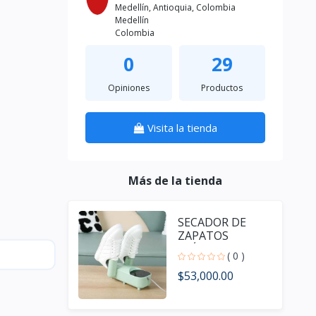
Medellín, Antioquia, Colombia
Medellín
Colombia
0
29
Opiniones
Productos
Visita la tienda
Más de la tienda
SECADOR DE
ZAPATOS
ELÉCTRICO 2407
( 0 )
$53,000.00