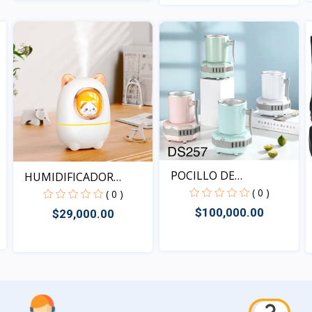
Vista
Vista
POCILLO DE
HUMIDIFICADOR
ENFRIAMIENTO...
( 0 )
GATITO 88...
( 0 )
$100,000.00
$29,000.00
Vista
Vista