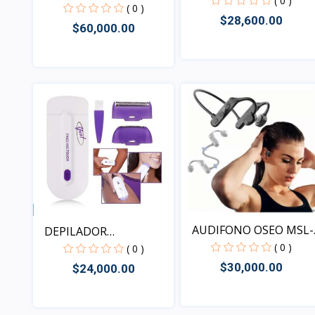
( 0 )
WERH...
( 0 )
$28,600.00
$60,000.00
Vista
Vista
AUDIFONO OSEO MSL-
DEPILADOR
01
( 0 )
RECARGABLE DE...
( 0 )
$30,000.00
$24,000.00