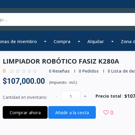
onas de miembro
Compra
Alquilar
Zona 
LIMPIADOR ROBÓTICO FASIZ K280A
0
0 Reseñas
0 Pedidos
0 Lista de de
$107,000.00
(
Impuesto :
incl.
)
$107
-
+
Precio total
:
Cantidad en inventario:
0
Comprar ahora
Añadir a la cesta