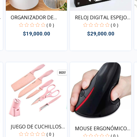
R
RELOJ DIGITAL ESPEJO
ORGANIZADOR DE
A...
BROCHAS...
( 0 )
( 0 )
$29,000.00
$19,000.00
Vista
Vista
JUEGO DE CUCHILLOS
MOUSE ERGONÓMICO
DS31...
( 0 )
WB-881
( 0 )