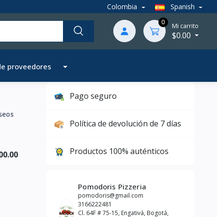
Colombia
Spanish
0
Mi carrito
$0.00
de proveedores
Pago seguro
seos
Política de devolución de 7 días
Productos 100% auténticos
00.00
Pomodoris Pizzeria
pomodoris@gmail.com
3166222481
Cl. 64F # 75-15, Engativá, Bogotá,