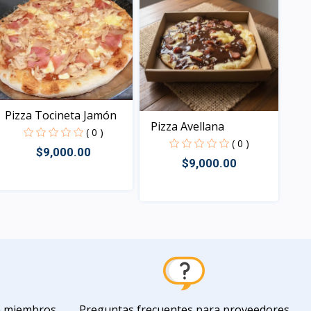
Pizza Tocineta Jamón
Pizza Avellana
( 0 )
( 0 )
$9,000.00
$9,000.00
Vista
Vista
a miembros
Preguntas frecuentes para proveedores