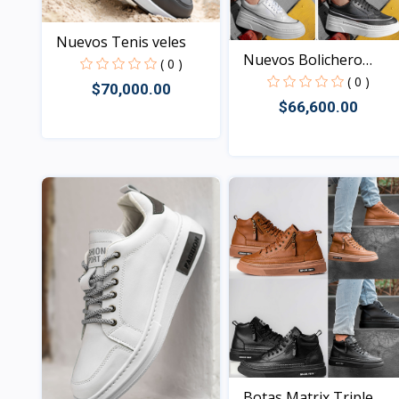
Nuevos Tenis veles
Nuevos Bolichero
( 0 )
Plataf...
( 0 )
$70,000.00
$66,600.00
Vista
Vista
Botas Matrix Triple...