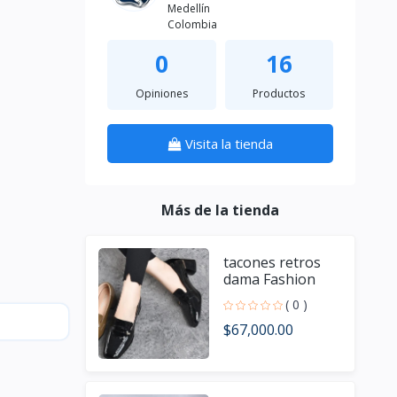
Medellín
Colombia
0
16
Opiniones
Productos
Visita la tienda
Más de la tienda
tacones retros
dama Fashion
Elegante
( 0 )
$67,000.00