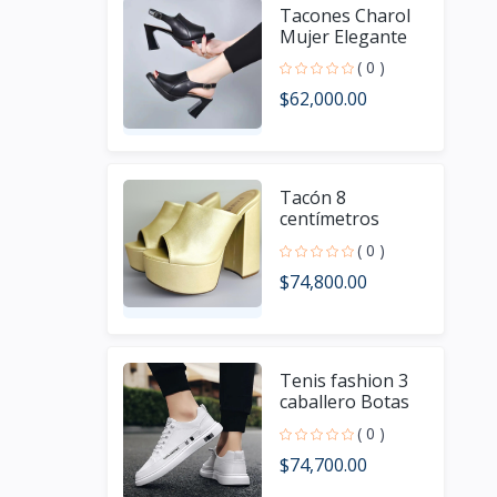
Tacones Charol
Mujer Elegante
( 0 )
$62,000.00
Tacón 8
centímetros
dama Fashion
( 0 )
Elegante
$74,800.00
Tenis fashion 3
caballero Botas
Ou Xing Dama
( 0 )
Extra
$74,700.00