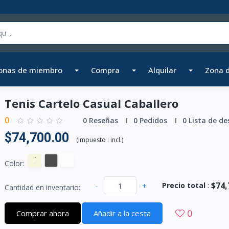
onas de miembro
Compra
Alquilar
Zona 
Tenis Cartelo Casual Caballero
0
0 Reseñas
0 Pedidos
0 Lista de de
$74,700.00
(
Impuesto :
incl.
)
Color:
$74,
-
+
Precio total
:
Cantidad en inventario:
0
Comprar ahora
Añadir a la cesta