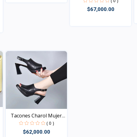
Fas...
( 0 )
$67,000.00
Vista
Vista
Tacones Charol Mujer
El...
( 0 )
$62,000.00