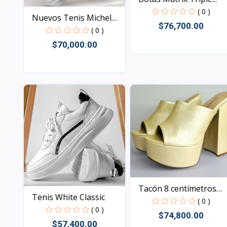
( 0 )
Nuevos Tenis Michel
$76,700.00
Cab...
( 0 )
$70,000.00
Vista
Vista
Tacón 8 centímetros
Tenis White Classic
dam...
( 0 )
( 0 )
$74,800.00
$57,400.00