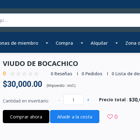
onas de miembro
Compra
Alquilar
Zona 
VIUDO DE BOCACHICO
0
0 Reseñas
0 Pedidos
0 Lista de de
$30,000.00
(
Impuesto :
incl.
)
$30,
-
+
Precio total
:
Cantidad en inventario:
0
Comprar ahora
Añadir a la cesta