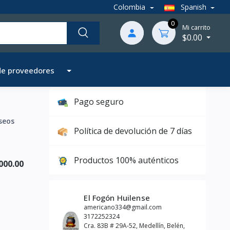
Colombia
Spanish
0
Mi carrito
$0.00
de proveedores
Pago seguro
seos
Política de devolución de 7 días
Productos 100% auténticos
000.00
El Fogón Huilense
americano334@gmail.com
3172252324
Cra. 83B # 29A-52, Medellín, Belén,