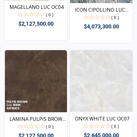
MAGELLANO LUC OC04
ICON CIPOLLINO LUC
( 0 )
MB25
( 0 )
$2,127,500.00
$4,073,300.00
Vista
Vista
ONYX WHITE LUC OC07
LAMINA PULPIS BROWN
- M...
( 0 )
( 0 )
$2,645,000.00
$2,127,500.00