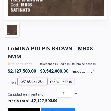
LAMINA PULPIS BROWN - MB08
6MM
0
0 Reseñas
0 Pedidos
0 Lista de deseos
$2,127,500.00 - $3,542,000.00
(
Impuesto :
incl.
)
6X1600X3200
12X1620X3240
Size :
-
+
Cantidad en inventario:
$2,127,500.00
Precio total
: