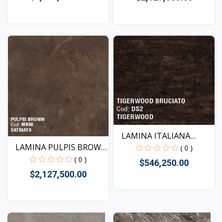
Vista
Vista
LAMINA ITALIANA
LAMINA PULPIS BROWN
TIGERWO...
( 0 )
- M...
( 0 )
$546,250.00
$2,127,500.00
Vista
Vista