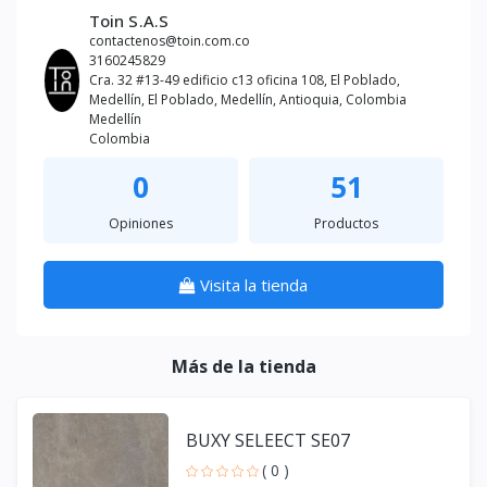
Toin S.A.S
contactenos@toin.com.co
3160245829
Cra. 32 #13-49 edificio c13 oficina 108, El Poblado,
Medellín, El Poblado, Medellín, Antioquia, Colombia
Medellín
Colombia
0
51
Opiniones
Productos
Visita la tienda
Más de la tienda
BUXY SELEECT SE07
( 0 )