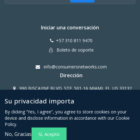
Iniciar una conversación
+57 310 811 9470
Boleto de soporte
info@consumersnetworks.com
Dirección
990 BISCAYNE BLVD. STE. 501-16 MIAMI, FL. US 33132
Su privacidad importa
Copy Right CONSUMERS NETWORK@2024
By clicking “Yes, I agree”, you agree to store cookies on your
device and disclose information in accordance with our Cookie
Policy.
No, Gracias
Sí, Acepto
Términos y condiciones para
Política de privacidad para