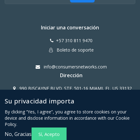
Iniciar una conversación
+57 310 811 9470
Boleto de soporte
info@consumersnetworks.com
Dirección
990 BISCAYNE BLVD. STE. 501-16 MIAMI, FL. US 33132
Su privacidad importa
Copy Right CONSUMERS NETWORK@2024
By clicking “Yes, I agree”, you agree to store cookies on your
device and disclose information in accordance with our Cookie
Policy.
No, Gracias
Sí, Acepto
Términos y condiciones para
Política de privacidad para