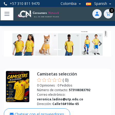
+57 310 811 9470
Colombia
Spanish
0
Anterior
Próxim
Camisetas selección
(
0
)
0 Opiniones
0 Pedidos
Número de contacto:
573108383792
Correo electrónico:
veronica.ladino@utp.edu.co
Dirección:
Calle16#100a-65
Chatear con el proveedores