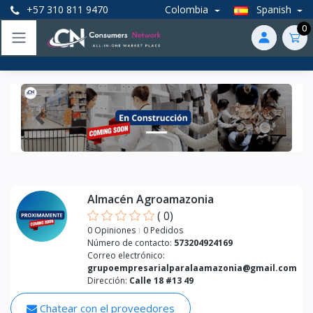
+57 310 811 9470
Colombia
Spanish
0
Anterior
Próxim
Almacén Agroamazonia
(
0
)
0 Opiniones
0 Pedidos
Número de contacto:
573204924169
Correo electrónico:
grupoempresarialparalaamazonia@gmail.com
Dirección:
Calle 18 #13 49
Chatear con el proveedores