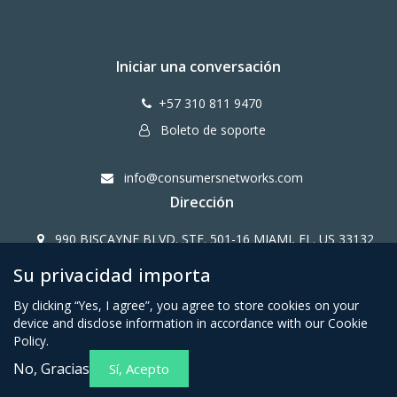
Iniciar una conversación
+57 310 811 9470
Boleto de soporte
info@consumersnetworks.com
Dirección
990 BISCAYNE BLVD. STE. 501-16 MIAMI, FL. US 33132
Su privacidad importa
Copy Right CONSUMERS NETWORK@2024
By clicking “Yes, I agree”, you agree to store cookies on your
device and disclose information in accordance with our Cookie
Policy.
No, Gracias
Sí, Acepto
Términos y condiciones para
Política de privacidad para
miembros afiliados
miembros afiliados