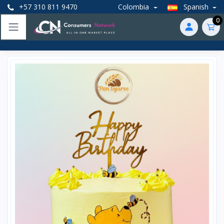
+57 310 811 9470
Colombia
Spanish
0