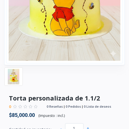
Torta personalizada de 1.1/2
0
0 Reseñas
0 Pedidos
0 Lista de deseos
$85,000.00
(
Impuesto :
incl.
)
-
+