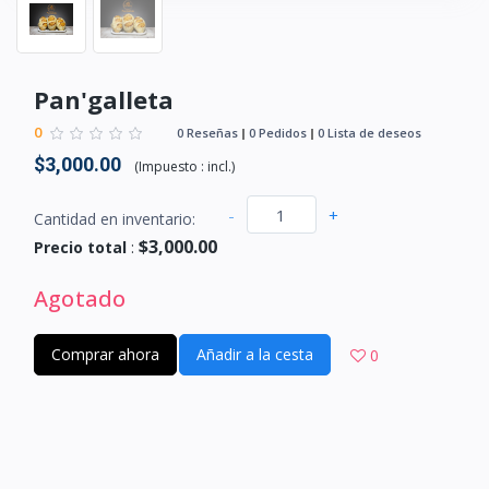
Pan'galleta
0
0 Reseñas
0 Pedidos
0 Lista de deseos
$3,000.00
(
Impuesto :
incl.
)
-
+
Cantidad en inventario:
$3,000.00
Precio total
:
Agotado
Comprar ahora
Añadir a la cesta
0