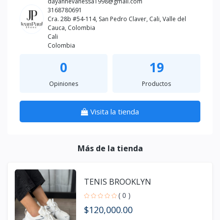
dayannevanessa1998@gmail.com
3168780691
Cra. 28b #54-114, San Pedro Claver, Cali, Valle del
Cauca, Colombia
Cali
Colombia
0
19
Opiniones
Productos
Visita la tienda
Más de la tienda
TENIS BROOKLYN
( 0 )
$120,000.00