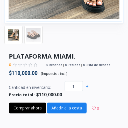
PLATAFORMA MIAMI.
0
0 Reseñas
0 Pedidos
0 Lista de deseos
$110,000.00
(
Impuesto :
incl.
)
-
+
Cantidad en inventario:
$110,000.00
Precio total
:
Comprar ahora
Añadir a la cesta
0