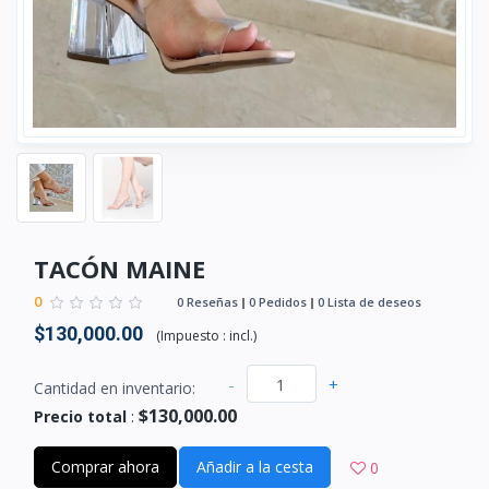
TACÓN MAINE
0
0 Reseñas
0 Pedidos
0 Lista de deseos
$130,000.00
(
Impuesto :
incl.
)
-
+
Cantidad en inventario:
$130,000.00
Precio total
:
Comprar ahora
Añadir a la cesta
0